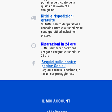
potrai renderti conto della
qualità del lavoro che
svolgiamo.
Ritiri e rispedizioni
gratuite
Su tutti i servizi di riparazione
console il ritiro e la rispedizione
sono gratuiti ed inclusi nel
prezzo.
Riparazioni in 24 ore
Tutti i servizi di riparazione
vengono eseguiti e rispediti in
24 ore
Seguici sulle nostre
pagine Social!
Seguici anche su Facebook, e
rimani sempre aggiornato!
IL MIO ACCOUNT