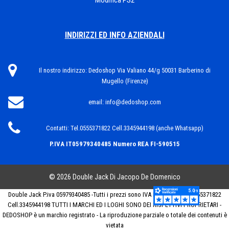
Modifica PS2
INDIRIZZI ED INFO AZIENDALI
Il nostro indirizzo:
Dedoshop Via Valiano 44/g 50031 Barberino di
Mugello (Firenze)
email:
info@dedoshop.com
Contatti:
Tel.0555371822 Cell.3345944198 (anche Whatsapp)
P.IVA IT05979340485
Numero REA FI-590515
© 2026 Double Jack Di Jacopo De Domenico
Double Jack P.iva 05979340485 -Tutti i prezzi sono IVA INCLUSA. Tel .0555371822
Cell.3345944198 TUTTI I MARCHI ED I LOGHI SONO DEI RISPETTIVI PROPRIETARI -
DEDOSHOP è un marchio registrato - La riproduzione parziale o totale dei contenuti è
vietata