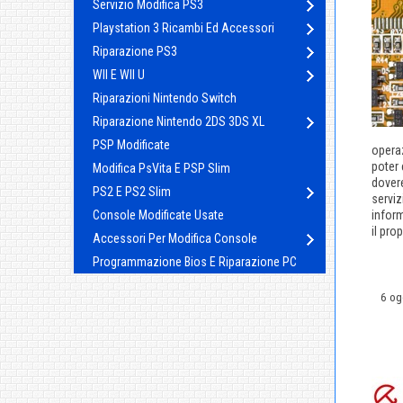
Servizio Modifica PS3
Playstation 3 Ricambi Ed Accessori
Riparazione PS3
WII E WII U
Riparazioni Nintendo Switch
Riparazione Nintendo 2DS 3DS XL
PSP Modificate
operaz
poter 
Modifica PsVita E PSP Slim
dover
PS2 E PS2 Slim
serviz
Console Modificate Usate
inform
il pro
Accessori Per Modifica Console
Programmazione Bios E Riparazione PC
6 og