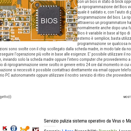
con un bios in stato di brick opp
La riprogrammazione del Bios vi
quale è saldato e, con l'aiuto d
programmazione del bios. La rip
attraverso un programmatore har
normalmente anche dopo una fase
Bios è variabile in base al tipo
esterno è semplice; basta utilizz
programmazione se qualcosa non v
ioni sono svolte con il chip scollegato dalla scheda madre, in modo tale da no
eseguire l'operazione più volte in base alle esigenze. E' possibile utilizzare il n
e, inviando solo la scheda madre oppure l'intero computer che provvederemo a
io di riprogrammazione viene svolto in genere entro 24 ore dal momento in cui c
azione si necessiti è possibile contattraci direttamente via email oppure telefo
prio PC autonomanete oppure utilizzare il nostro servizio di ritiro che provveder
getto(i)
MOST
Servizio pulizia sistema operativo da Virus o M