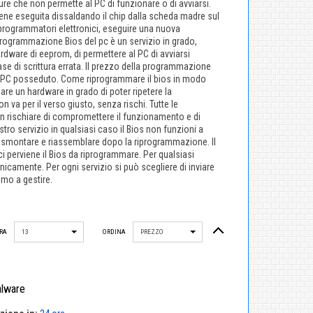
ure che non permette al PC di funzionare o di avviarsi.
ene eseguita dissaldando il chip dalla scheda madre sul
i programmatori elettronici, eseguire una nuova
rogrammazione Bios del pc è un servizio in grado,
dware di eeprom, di permettere al PC di avviarsi
 di scrittura errata. Il prezzo della programmazione
 di PC posseduto. Come riprogrammare il bios in modo
are un hardware in grado di poter ripetere la
a per il verso giusto, senza rischi. Tutte le
n rischiare di compromettere il funzionamento e di
ostro servizio in qualsiasi caso il Bios non funzioni a
 smontare e riassemblare dopo la riprogrammazione. Il
i perviene il Bios da riprogrammare. Per qualsiasi
nicamente. Per ogni servizio si può scegliere di inviare
emo a gestire.
RA
13
ORDINA
PREZZO
alware