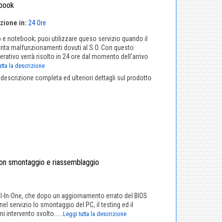
ebook
zione in:
24 Ore
 e notebook; puoi utilizzare queso servizio quando il
senta malfunzionamenti dovuti al S.O. Con questo
ativo verrà risolto in 24 ore dal momento dell'arrivo
utta la descrizione
a descrizione completa ed ulteriori dettagli sul prodotto
on smontaggio e riassemblaggio
l-In-One, che dopo un aggiornamento errato del BIOS
el servizio lo smontaggio del PC, il testing ed il
intervento svolto......
Leggi tutta la descrizione