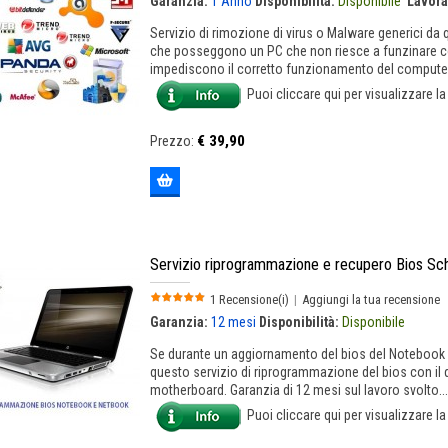
Garanzia:
1 Anno
Disponibilità:
Disponibile
Lavora
Servizio di rimozione di virus o Malware generici da
che posseggono un PC che non riesce a funzinare co
impediscono il corretto funzionamento del computer 
Puoi cliccare qui per visualizzare l
€ 39,90
Prezzo:
Servizio riprogrammazione e recupero Bios S
1 Recensione(i)
|
Aggiungi la tua recensione
Garanzia:
12 mesi
Disponibilità:
Disponibile
Se durante un aggiornamento del bios del Notebook 
questo servizio di riprogrammazione del bios con il 
motherboard. Garanzia di 12 mesi sul lavoro svolto....
Puoi cliccare qui per visualizzare l