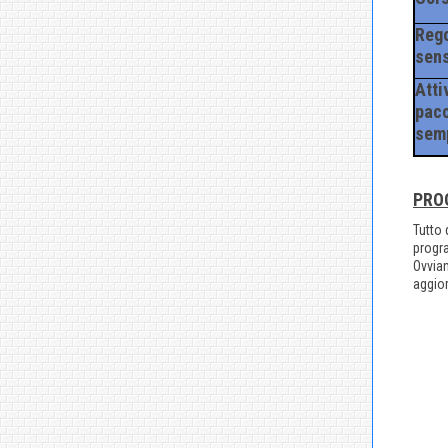
Rego
sens
Atti
pacc
semp
PRO
Tutto 
progra
Ovviam
aggior