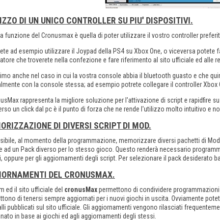
IZZO DI UN UNICO CONTROLLER SU PIU' DISPOSITIVI.
ra funzione del Cronusmax è quella di poter utilizzare il vostro controller prefer
ete ad esempio utilizzare il Joypad della PS4 su Xbox One, o viceversa potete fa
tatore che troverete nella confezione e fare riferimento al sito ufficiale ed alle re
simo anche nel caso in cui la vostra console abbia il bluetooth guasto e che quin
mente con la console stessa; ad esempio potrete collegare il controller Xbox 
nusMax rappresenta la migliore soluzione per l'attivazione di script e rapidfire 
erso un click dal pc è il punto di forza che ne rende l'utilizzo molto intuitivo e no
RIZZAZIONE DI DIVERSI SCRIPT DI MOD.
sibile, al momento della programmazione, memorizzare diversi pachetti di Mod
e ad un Pack diverso per lo stesso gioco. Questo renderà necessario program
i, oppure per gli aggiornamenti degli script. Per selezionare il pack desiderato ba
IORNAMENTI DEL CRONUSMAX.
um ed il sito ufficiale del
cronusMax
permettono di condividere programmazioni d
tono di tenersi sempre aggiornati per i nuovi giochi in uscita. Ovviamente potete
lli pubblicati sul sito ufficiale. Gli aggiornamenti vengono rilasciati frequente
nato in base ai giochi ed agli aggiornamenti degli stessi.