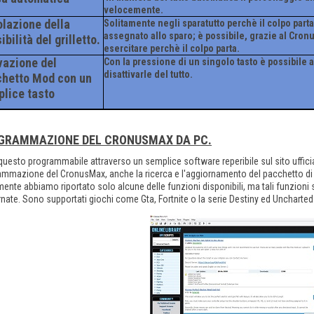
velocemente.
lazione della
Solitamente negli sparatutto perchè il colpo part
assegnato allo sparo; è possibile, grazie al Cro
ibilità del grilletto.
esercitare perchè il colpo parta.
vazione del
Con la pressione di un singolo tasto è possibile
disattivarle del tutto.
hetto Mod con un
lice tasto
GRAMMAZIONE DEL CRONUSMAX DA PC.
questo programmabile attraverso un semplice software reperibile sul sito ufficial
mmazione del CronusMax, anche la ricerca e l'aggiornamento del pacchetto di mo
ente abbiamo riportato solo alcune delle funzioni disponibili, ma tali funzioni 
nate. Sono supportati giochi come Gta, Fortnite o la serie Destiny ed Uncharted