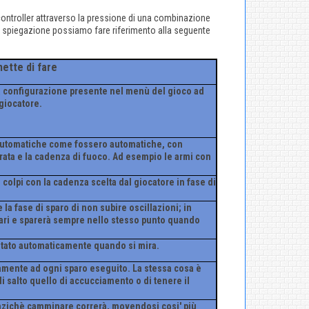
controller attraverso la pressione di una combinazione
ativa spiegazione possiamo fare riferimento alla seguente
ette di fare
 configurazione presente nel menù del gioco ad
giocatore.
mi-automatiche come fossero automatiche, con
sparata e la cadenza di fuoco. Ad esempio le armi con
di colpi con la cadenza scelta dal giocatore in fase di
la fase di sparo di non subire oscillazioni; in
ari e sparerà sempre nello stesso punto quando
ntato automaticamente quando si mira.
camente ad ogni sparo eseguito. La stessa cosa è
salto quello di accucciamento o di tenere il
anzichè camminare correrà, movendosi cosi' più