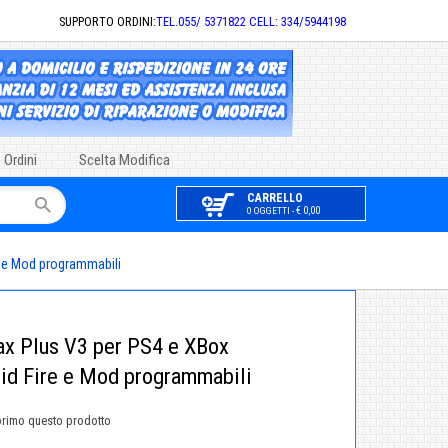
SUPPORTO ORDINI:
TEL.055/ 5371822 CELL: 334/5944198
 Ordini
Scelta Modifica
CARRELLO
€ 0,00
0 OGGETTI -
e e Mod programmabili
x Plus V3 per PS4 e XBox
pid Fire e Mod programmabili
primo questo prodotto