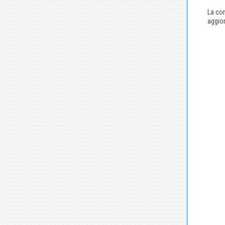
La com
aggior