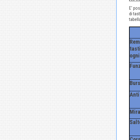
E' pos
di tas
tabell
Rema
tast
ogni
Funz
Burs
Anti
Mira
Salt
Cors