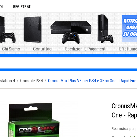
DI
REGISTRATI
Chi Siamo
Contattaci
Spedizioni E Pagamenti
Effettuare
station 4
/
Console PS4
/
CronusMax Plus V3 per PS4 e XBox One - Rapid Fir
CronusMa
One - Ra
Recensisci per 