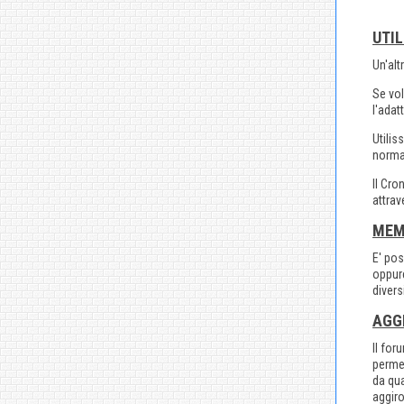
UTIL
Un'alt
Se vol
l'adat
Utilis
normal
Il Cro
attrav
MEMO
E' pos
oppur
divers
AGG
Il for
permet
da qua
aggiro