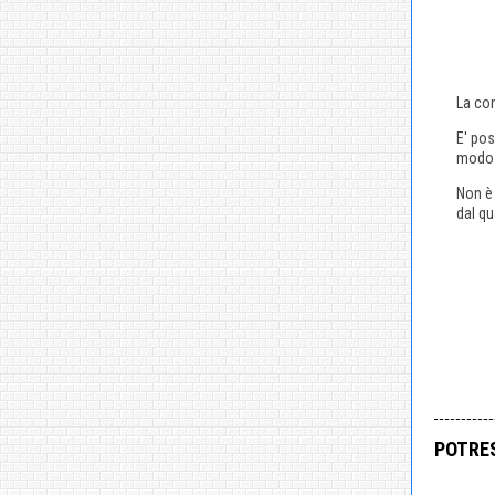
La con
E' pos
modo l
Non è 
dal qu
POTRES