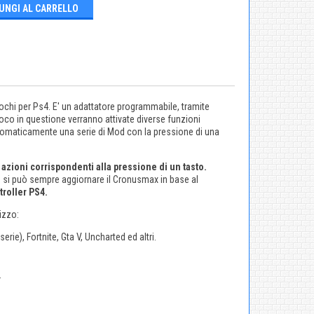
UNGI AL CARRELLO
ochi per Ps4. E' un adattatore programmabile, tramite
oco in questione verranno attivate diverse funzioni
utomaticamente una serie di Mod con la pressione di una
azioni corrispondenti alla pressione di un tasto.
PC si può sempre aggiornare il Cronusmax in base al
roller PS4.
izzo:
erie), Fortnite, Gta V, Uncharted ed altri.
.