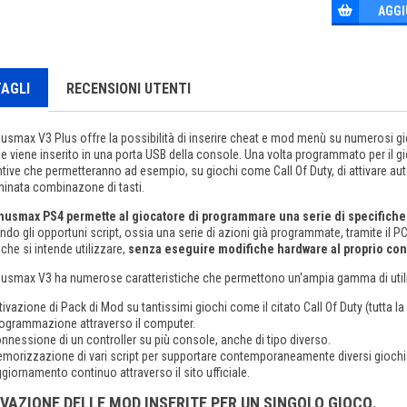
AGGI
AGLI
RECENSIONI UTENTI
nusmax V3 Plus offre la possibilità di inserire cheat e mod menù su numerosi gi
e viene inserito in una porta USB della console. Una volta programmato per il gi
tive che permetteranno ad esempio, su giochi come Call Of Duty, di attivare a
minata combinazone di tasti.
onusmax PS4 permette al giocatore di programmare una serie di specifiche 
ndo gli opportuni script, ossia una serie di azioni già programmate, tramite il 
che si intende utilizzare,
senza eseguire modifiche hardware al proprio cont
onusmax V3 ha numerose caratteristiche che permettono un'ampia gamma di util
tivazione di Pack di Mod su tantissimi giochi come il citato Call Of Duty (tutta la s
ogrammazione attraverso il computer.
nnessione di un controller su più console, anche di tipo diverso.
morizzazione di vari script per supportare contemporaneamente diversi giochi
giornamento continuo attraverso il sito ufficiale.
VAZIONE DELLE MOD INSERITE PER UN SINGOLO GIOCO
.