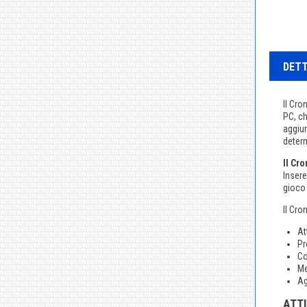
DETT
Il Cro
PC, ch
aggiun
deter
Il Cr
Insere
gioco 
Il Cr
At
Pr
Co
Me
Ag
ATTI