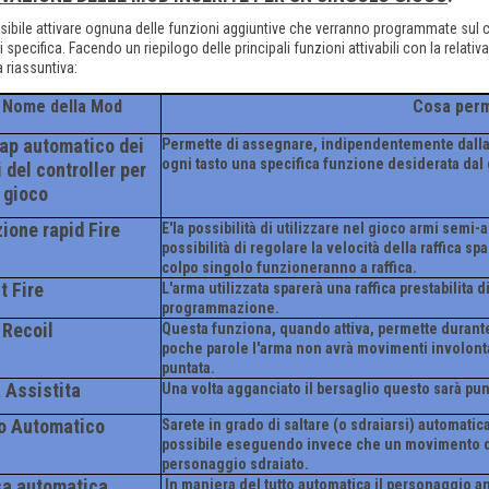
sibile attivare ognuna delle funzioni aggiuntive che verranno programmate sul 
ti specifica. Facendo un riepilogo delle principali funzioni attivabili con la rel
a riassuntiva:
Nome della Mod
Cosa perm
p automatico dei
Permette di assegnare, indipendentemente dalla
ogni tasto una specifica funzione desiderata dal 
i del controller per
 gioco
ione rapid Fire
E'la possibilità di utilizzare nel gioco armi se
possibilità di regolare la velocità della raffica 
colpo singolo funzioneranno a raffica.
t Fire
L'arma utilizzata sparerà una raffica prestabilita 
programmazione.
 Recoil
Questa funziona, quando attiva, permette durante 
poche parole l'arma non avrà movimenti involont
puntata.
 Assistita
Una volta agganciato il bersaglio questo sarà pu
o Automatico
Sarete in grado di saltare (o sdraiarsi) automati
possibile eseguendo invece che un movimento di 
personaggio sdraiato.
a automatica
In maniera del tutto automatica il personaggio 