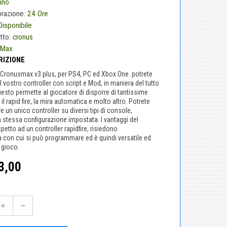
nno
orazione:
24 Ore
Disponibile
tto:
cronus
sMax
RIZIONE
 Cronusmax v3 plus, per PS4, PC ed Xbox One. potrete
 vostro controller con script e Mod, in maniera del tutto
esto permette al giocatore di disporre di tantissime
l rapid fire, la mira automatica e molto altro. Potrete
are un unico controller su diversi tipi di console,
stessa configurazione impostata. I vantaggi del
etto ad un controller rapidfire, risiedono
tà con cui si può programmare ed è quindi versatile ed
 gioco.
3,00