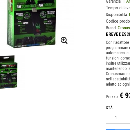
Garanzia:
1 A
Tempo di lav
Disponibilità:
Codice prodo
Brand:
Cronu
BREVE DESC
Con l'adattore
programmare il
automatica; qu
funzioni come i
inoltre utilizz
mantenendo la 
Cronusmax, risp
nell'adattabili
adatto ad ogni
€ 9
Prezzo:
QTÀ: