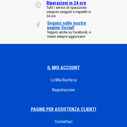
Riparazioni in 24 ore
Tutti i servizi di riparazione
vengono eseguiti e rispediti in
24 ore
Seguici sulle nostre
pagine Social!
Seguici anche su Facebook, e
rimani sempre aggiornato!
IL MIO ACCOUNT
La Mia Bacheca
Registrazione
PAGINE PER ASSISTENZA CLIENTI
Contattaci