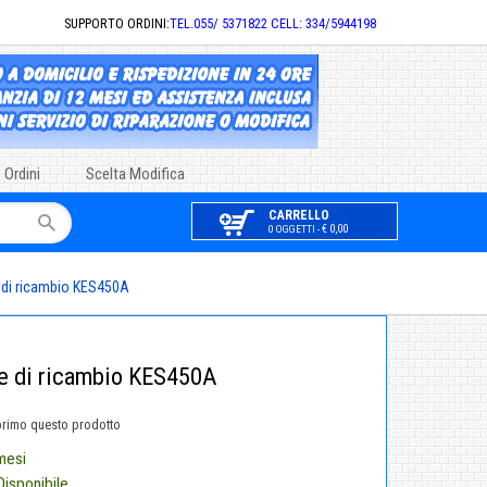
SUPPORTO ORDINI:
TEL.055/ 5371822 CELL: 334/5944198
 Ordini
Scelta Modifica
CARRELLO
€ 0,00
0 OGGETTI -
 di ricambio KES450A
e di ricambio KES450A
primo questo prodotto
mesi
Disponibile