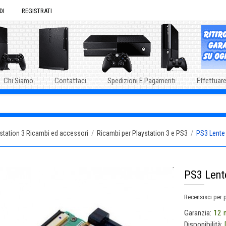
DI
REGISTRATI
Chi Siamo
Contattaci
Spedizioni E Pagamenti
Effettuare
station 3 Ricambi ed accessori
/
Ricambi per Playstation 3 e PS3
/
PS3 Lente
PS3 Lent
Recensisci per 
Garanzia:
12 
Disponibilità: