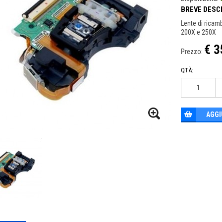
BREVE DESC
Lente di ricam
200X e 250X
€ 3
Prezzo:
QTÀ:
AGGI