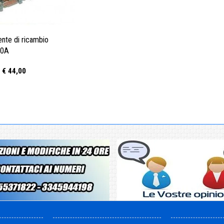
nte di ricambio
00A
€ 44,00
: