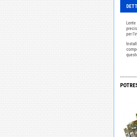
DETT
Lente 
precis
per l'
Instal
compon
quest
POTRES