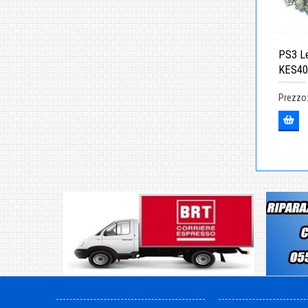
PS3 Le
KES4
Prezzo