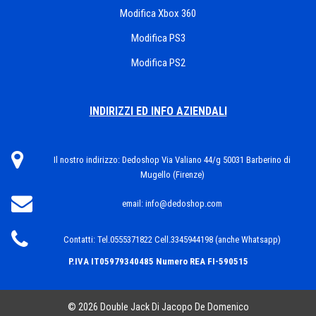
Modifica Xbox 360
Modifica PS3
Modifica PS2
INDIRIZZI ED INFO AZIENDALI
Il nostro indirizzo:
Dedoshop Via Valiano 44/g 50031 Barberino di
Mugello (Firenze)
email:
info@dedoshop.com
Contatti:
Tel.0555371822 Cell.3345944198 (anche Whatsapp)
P.IVA IT05979340485
Numero REA FI-590515
© 2026 Double Jack Di Jacopo De Domenico