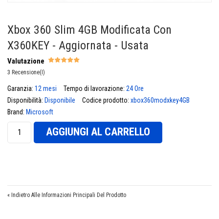
Xbox 360 Slim 4GB Modificata Con
X360KEY - Aggiornata - Usata
Valutazione
3 Recensione(i)
Garanzia:
12 mesi
Tempo di lavorazione:
24 Ore
€
Disponibilità:
Disponibile
Codice prodotto:
xbox360modxkey4GB
Brand:
Microsoft
AGGIUNGI AL CARRELLO
«
Indietro Alle Informazioni Principali Del Prodotto