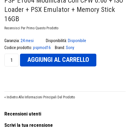
PSP E1004 Modificata Con CFW 6.60 + ISO
Loader + PSX Emulator + Memory Stick
16GB
Recensisci Per Primo Questo Prodotto
Garanzia:
24 mesi
Disponibilità:
Disponibile
€
Codice prodotto:
pspmod16
Brand:
Sony
AGGIUNGI AL CARRELLO
«
Indietro Alle Informazioni Principali Del Prodotto
Recensioni utenti
Scrivi la tua recensione