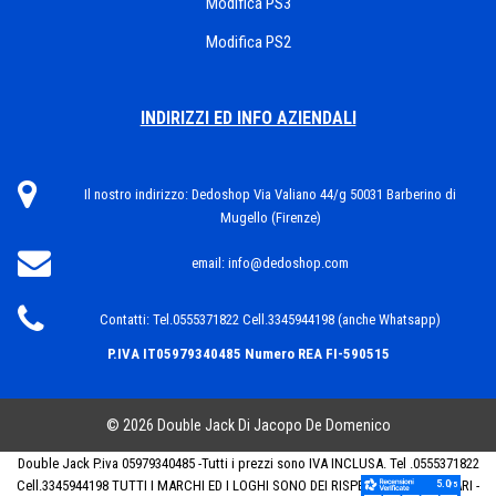
Modifica PS3
Modifica PS2
INDIRIZZI ED INFO AZIENDALI
Il nostro indirizzo:
Dedoshop Via Valiano 44/g 50031 Barberino di
Mugello (Firenze)
email:
info@dedoshop.com
Contatti:
Tel.0555371822 Cell.3345944198 (anche Whatsapp)
P.IVA IT05979340485
Numero REA FI-590515
© 2026 Double Jack Di Jacopo De Domenico
Double Jack P.iva 05979340485 -Tutti i prezzi sono IVA INCLUSA. Tel .0555371822
Cell.3345944198 TUTTI I MARCHI ED I LOGHI SONO DEI RISPETTIVI PROPRIETARI -