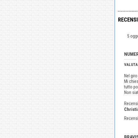
RECENSI
5 ogge
NUMER
VALUTA
Nel giro
Mi chies
tutto po
Non siat
Recensi
Christi
Recensi
BRAVIS