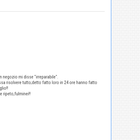
un negozio mi disse "irreparabile".
ossa risolvere tutto;detto fatto loro in 24 ore hanno fatto
lio!!
 ripeto,fulminei!!