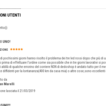
ONI UTENTI
tto(i)
I UNO!
ZIONE
 di pochissimi giorni hanno risolto il problema dei tre led rossi dopo che più di 
i prima di effettuare l'ordine come sia possibile che in tre giorni lavorativi si p
i aldilà di qualche errorino del corriere NON di dedoshop è andato tutto per il meg
e diffidenti per la lontananza(400 km da casa mia) o altre cose,sono eccellenti e
to da
an Marelli
one lasciata il 21/03/2019
SIMI!!!