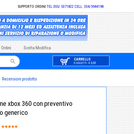
SUPPORTO ORDINI:
TEL.055/ 5371822 CELL: 334/5944198
 Ordini
Scelta Modifica
CARRELLO
€ 0,00
0 OGGETTI -
/
Recensioni prodotto
one xbox 360 con preventivo
to generico