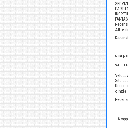
SERVIZI
PARTITA
INCRED
FANTAS
Recensi
Alfred
Recensi
una pa
VALUTA
Veloci, 
Sito as
Recensi
cinzia
Recensi
5 ogge