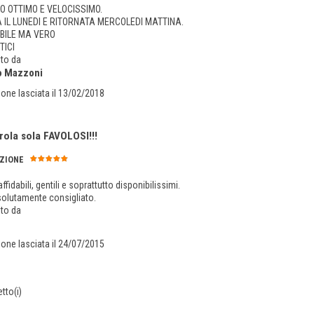
O OTTIMO E VELOCISSIMO.
 IL LUNEDI E RITORNATA MERCOLEDI MATTINA.
IBILE MA VERO
TICI
to da
o Mazzoni
one lasciata il 13/02/2018
rola sola FAVOLOSI!!!
ZIONE
affidabili, gentili e soprattutto disponibilissimi.
solutamente consigliato.
to da
one lasciata il 24/07/2015
tto(i)