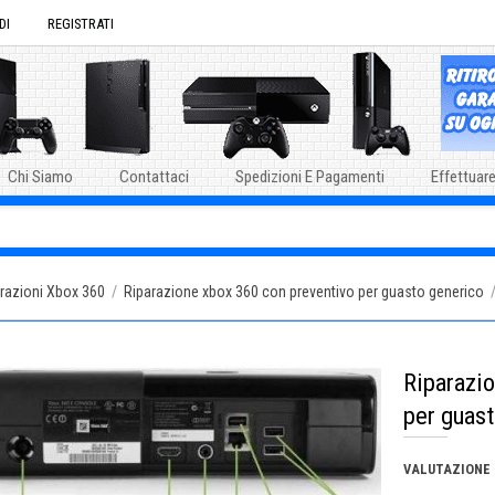
DI
REGISTRATI
Chi Siamo
Contattaci
Spedizioni E Pagamenti
Effettuare
razioni Xbox 360
/
Riparazione xbox 360 con preventivo per guasto generico
Riparazi
per guas
VALUTAZIONE