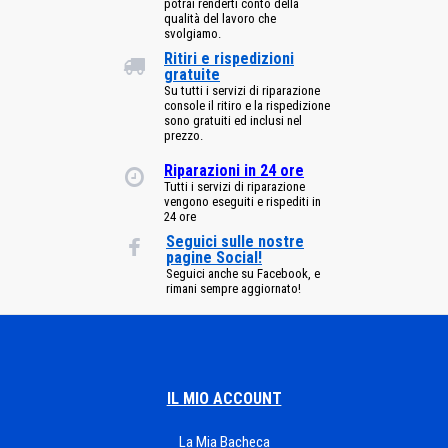
potrai renderti conto della
qualità del lavoro che
svolgiamo.
Ritiri e rispedizioni
gratuite
Su tutti i servizi di riparazione
console il ritiro e la rispedizione
sono gratuiti ed inclusi nel
prezzo.
Riparazioni in 24 ore
Tutti i servizi di riparazione
vengono eseguiti e rispediti in
24 ore
Seguici sulle nostre
pagine Social!
Seguici anche su Facebook, e
rimani sempre aggiornato!
IL MIO ACCOUNT
La Mia Bacheca