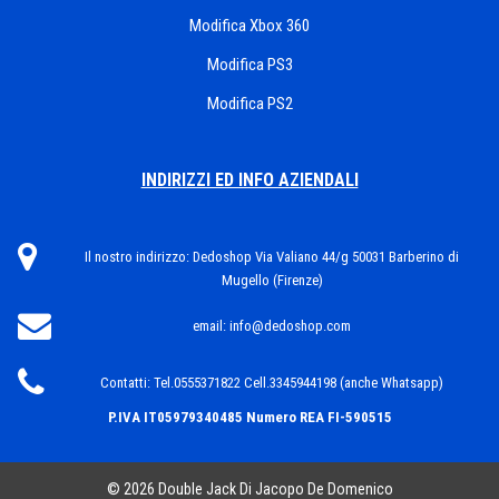
Modifica Xbox 360
Modifica PS3
Modifica PS2
INDIRIZZI ED INFO AZIENDALI
Il nostro indirizzo:
Dedoshop Via Valiano 44/g 50031 Barberino di
Mugello (Firenze)
email:
info@dedoshop.com
Contatti:
Tel.0555371822 Cell.3345944198 (anche Whatsapp)
P.IVA IT05979340485
Numero REA FI-590515
© 2026 Double Jack Di Jacopo De Domenico