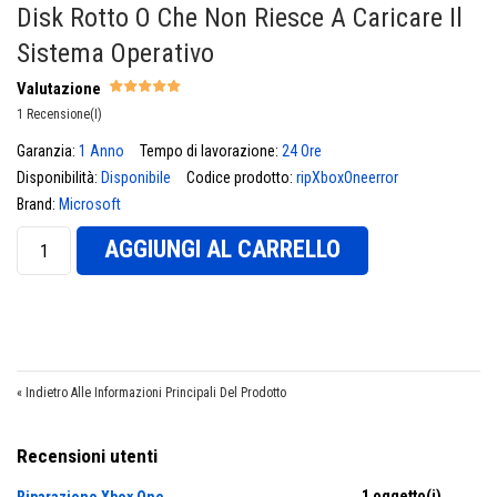
Disk Rotto O Che Non Riesce A Caricare Il
Sistema Operativo
Valutazione
1 Recensione(i)
Garanzia:
1 Anno
Tempo di lavorazione:
24 Ore
€
Disponibilità:
Disponibile
Codice prodotto:
ripXboxOneerror
Brand:
Microsoft
AGGIUNGI AL CARRELLO
«
Indietro Alle Informazioni Principali Del Prodotto
Recensioni utenti
1 oggetto(i)