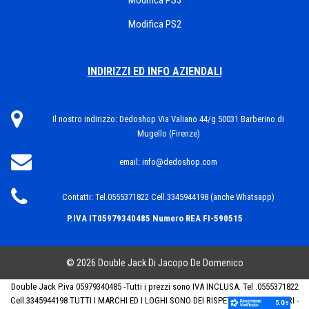
Modifica PS3
Modifica PS2
INDIRIZZI ED INFO AZIENDALI
Il nostro indirizzo:
Dedoshop Via Valiano 44/g 50031 Barberino di
Mugello (Firenze)
email:
info@dedoshop.com
Contatti:
Tel.0555371822 Cell.3345944198 (anche Whatsapp)
P.IVA IT05979340485
Numero REA FI-590515
© 2026 Double Jack Di Jacopo De Domenico
Double Jack P.iva 05979340485 -Tutti i prezzi sono IVA INCLUSA. Tel .0555371822
Cell.3345944198 TUTTI I MARCHI ED I LOGHI SONO DEI RISPETTIVI PROPRIETARI -