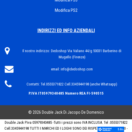
Modifica PS3
Modifica PS2
INDIRIZZI ED INFO AZIENDALI
Il nostro indirizzo:
Dedoshop Via Valiano 44/g 50031 Barberino di
Mugello (Firenze)
email:
info@dedoshop.com
Contatti:
Tel.0555371822 Cell.3345944198 (anche Whatsapp)
P.IVA IT05979340485
Numero REA FI-590515
© 2026 Double Jack Di Jacopo De Domenico
Double Jack P.iva 05979340485 -Tutti i prezzi sono IVA INCLUSA. Tel .0555371822
Cell.3345944198 TUTTI I MARCHI ED I LOGHI SONO DEI RISPETTIVI PROPRIETARI -