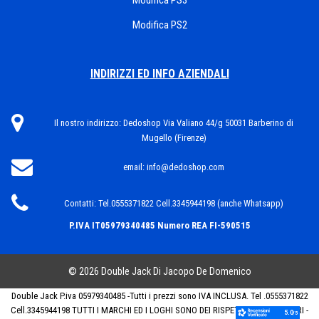
Modifica PS3
Modifica PS2
INDIRIZZI ED INFO AZIENDALI
Il nostro indirizzo:
Dedoshop Via Valiano 44/g 50031 Barberino di
Mugello (Firenze)
email:
info@dedoshop.com
Contatti:
Tel.0555371822 Cell.3345944198 (anche Whatsapp)
P.IVA IT05979340485
Numero REA FI-590515
© 2026 Double Jack Di Jacopo De Domenico
Double Jack P.iva 05979340485 -Tutti i prezzi sono IVA INCLUSA. Tel .0555371822
Cell.3345944198 TUTTI I MARCHI ED I LOGHI SONO DEI RISPETTIVI PROPRIETARI -