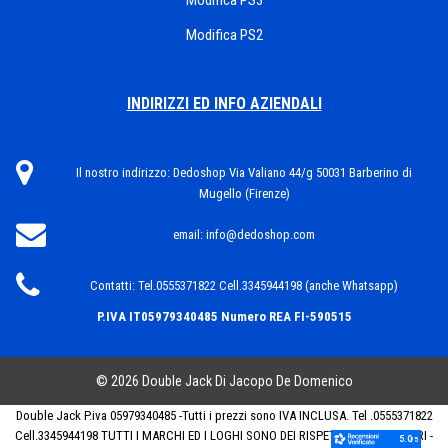
Modifica PS3
Modifica PS2
INDIRIZZI ED INFO AZIENDALI
Il nostro indirizzo:
Dedoshop Via Valiano 44/g 50031 Barberino di
Mugello (Firenze)
email:
info@dedoshop.com
Contatti:
Tel.0555371822 Cell.3345944198 (anche Whatsapp)
P.IVA IT05979340485
Numero REA FI-590515
© 2026 Double Jack Di Jacopo De Domenico
Double Jack P.iva 05979340485 -Tutti i prezzi sono IVA INCLUSA. Tel .0555371822
Cell.3345944198 TUTTI I MARCHI ED I LOGHI SONO DEI RISPETTIVI PROPRIETARI -