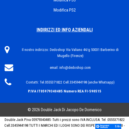
Modifica PS3
Modifica PS2
INDIRIZZI ED INFO AZIENDALI
Il nostro indirizzo:
Dedoshop Via Valiano 44/g 50031 Barberino di
Mugello (Firenze)
email:
info@dedoshop.com
Contatti:
Tel.0555371822 Cell.3345944198 (anche Whatsapp)
P.IVA IT05979340485
Numero REA FI-590515
© 2026 Double Jack Di Jacopo De Domenico
Double Jack P.iva 05979340485 -Tutti i prezzi sono IVA INCLUSA. Tel .0555371822
Cell.3345944198 TUTTI I MARCHI ED I LOGHI SONO DEI RISPETTIVI PROPRIETARI -