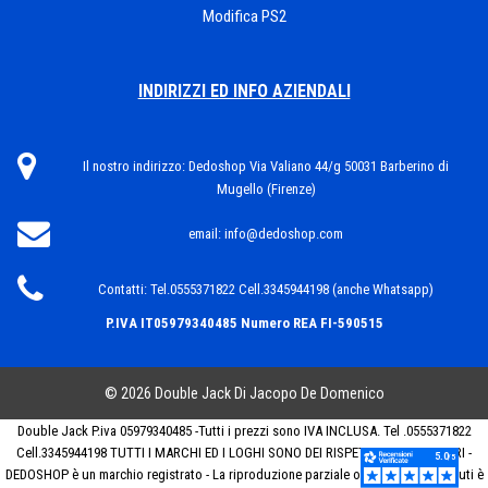
Modifica PS2
INDIRIZZI ED INFO AZIENDALI
Il nostro indirizzo:
Dedoshop Via Valiano 44/g 50031 Barberino di
Mugello (Firenze)
email:
info@dedoshop.com
Contatti:
Tel.0555371822 Cell.3345944198 (anche Whatsapp)
P.IVA IT05979340485
Numero REA FI-590515
© 2026 Double Jack Di Jacopo De Domenico
Double Jack P.iva 05979340485 -Tutti i prezzi sono IVA INCLUSA. Tel .0555371822
Cell.3345944198 TUTTI I MARCHI ED I LOGHI SONO DEI RISPETTIVI PROPRIETARI -
DEDOSHOP è un marchio registrato - La riproduzione parziale o totale dei contenuti è