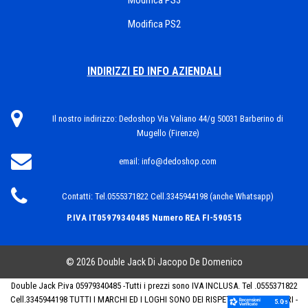
Modifica PS3
Modifica PS2
INDIRIZZI ED INFO AZIENDALI
Il nostro indirizzo:
Dedoshop Via Valiano 44/g 50031 Barberino di
Mugello (Firenze)
email:
info@dedoshop.com
Contatti:
Tel.0555371822 Cell.3345944198 (anche Whatsapp)
P.IVA IT05979340485
Numero REA FI-590515
© 2026 Double Jack Di Jacopo De Domenico
Double Jack P.iva 05979340485 -Tutti i prezzi sono IVA INCLUSA. Tel .0555371822
Cell.3345944198 TUTTI I MARCHI ED I LOGHI SONO DEI RISPETTIVI PROPRIETARI -