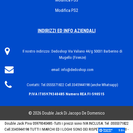
Modifica PS3
Modifica PS2
INDIRIZZI ED INFO AZIENDALI
Il nostro indirizzo:
Dedoshop Via Valiano 44/g 50031 Barberino di
Mugello (Firenze)
email:
info@dedoshop.com
Contatti:
Tel.0555371822 Cell.3345944198 (anche Whatsapp)
P.IVA IT05979340485
Numero REA FI-590515
© 2026 Double Jack Di Jacopo De Domenico
Double Jack P.iva 05979340485 -Tutti i prezzi sono IVA INCLUSA. Tel .0555371822
Cell.3345944198 TUTTI I MARCHI ED I LOGHI SONO DEI RISPETTIVI PROPRIETARI -