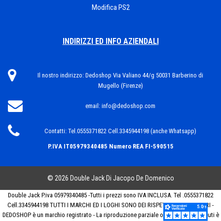
Modifica PS2
INDIRIZZI ED INFO AZIENDALI
Il nostro indirizzo:
Dedoshop Via Valiano 44/g 50031 Barberino di
Mugello (Firenze)
email:
info@dedoshop.com
Contatti:
Tel.0555371822 Cell.3345944198 (anche Whatsapp)
P.IVA IT05979340485
Numero REA FI-590515
© 2026 Double Jack Di Jacopo De Domenico
Double Jack P.iva 05979340485 -Tutti i prezzi sono IVA INCLUSA. Tel .0555371822
Cell.3345944198 TUTTI I MARCHI ED I LOGHI SONO DEI RISPETTIVI PROPRIETARI -
DEDOSHOP è un marchio registrato - La riproduzione parziale o totale dei contenuti è