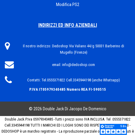
Modifica PS2
INDIRIZZI ED INFO AZIENDALI
Il nostro indirizzo:
Dedoshop Via Valiano 44/g 50031 Barberino di
Mugello (Firenze)
email:
info@dedoshop.com
Contatti:
Tel.0555371822 Cell.3345944198 (anche Whatsapp)
P.IVA IT05979340485
Numero REA FI-590515
© 2026 Double Jack Di Jacopo De Domenico
Double Jack P.iva 05979340485 -Tutti i prezzi sono IVA INCLUSA. Tel .0555371822
Cell.3345944198 TUTTI I MARCHI ED I LOGHI SONO DEI RISPETTIVI PROPRIETARI -
DEDOSHOP è un marchio registrato - La riproduzione parziale o totale dei contenuti è