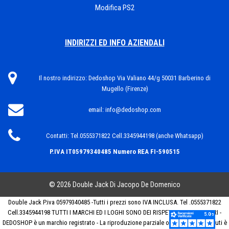
Modifica PS2
INDIRIZZI ED INFO AZIENDALI
Il nostro indirizzo:
Dedoshop Via Valiano 44/g 50031 Barberino di
Mugello (Firenze)
email:
info@dedoshop.com
Contatti:
Tel.0555371822 Cell.3345944198 (anche Whatsapp)
P.IVA IT05979340485
Numero REA FI-590515
© 2026 Double Jack Di Jacopo De Domenico
Double Jack P.iva 05979340485 -Tutti i prezzi sono IVA INCLUSA. Tel .0555371822
Cell.3345944198 TUTTI I MARCHI ED I LOGHI SONO DEI RISPETTIVI PROPRIETARI -
DEDOSHOP è un marchio registrato - La riproduzione parziale o totale dei contenuti è