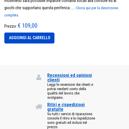
movimenti sarà possibile impartire comandi vocali alla console ed ai
giochi che supportano questa periferica......
Clicca qui per la descrizione
completa.
€ 109,00
Prezzo:
AGGIUNGI AL CARRELLO
Recensioni ed opinioni
clienti
Leggi le recensioni dei clienti e
potrai renderti conto della
qualità del lavoro che
svolgiamo.
Ritiri e rispedizioni
gratuite
Su tutti i servizi di riparazione
console il ritiro e la rispedizione
sono gratuiti ed inclusi nel
prezzo.