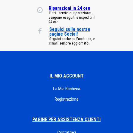
Riparazioni in 24 ore
Tutti i servizi di riparazione
vengono eseguiti e rispediti in
24 ore
Seguici sulle nostre
pagine Social!
Seguici anche su Facebook, e
rimani sempre aggiornato!
IL MIO ACCOUNT
La Mia Bacheca
Registrazione
PAGINE PER ASSISTENZA CLIENTI
Contattaci