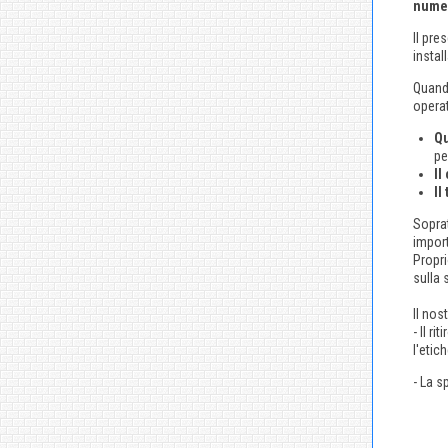
numer
Il pre
instal
Quando
operat
Qu
pe
Il
Il
Soprat
import
Propri
sulla
Il nos
- Il r
l'etic
- La s