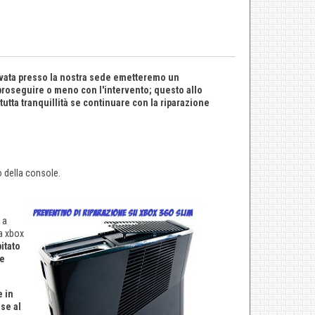
rivata presso la nostra sede emetteremo un
 proseguire o meno con l'intervento; questo allo
utta tranquillità se continuare con la riparazione
o della console.
 a
ra xbox
itato
ne
e in
se al