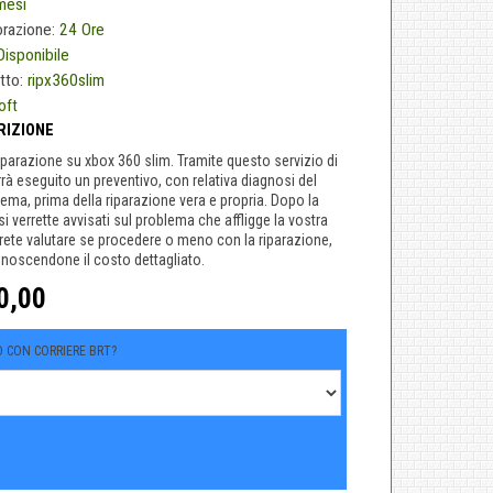
mesi
orazione:
24 Ore
Disponibile
tto:
ripx360slim
oft
RIZIONE
riparazione su xbox 360 slim. Tramite questo servizio di
rrà eseguito un preventivo, con relativa diagnosi del
ema, prima della riparazione vera e propria. Dopo la
i verrette avvisati sul problema che affligge la vostra
rete valutare se procedere o meno con la riparazione,
noscendone il costo dettagliato.
0,00
IO CON CORRIERE BRT?