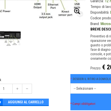
Garanzia:
12 
Tempo di lav
Disponibilità:
Codice prodo
Brand:
Micros
BREVE DESC
Preventivo di 
riparazione ve
guasto o probl
fase di diagnos
console, e pot
ovviamente co
€ 2
Prezzo:
*
DESIDERI IL RITIRO A DOMICIL
:
AGGIUNGI AL CARRELLO
* Campi obbligatori