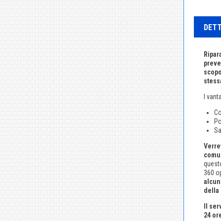
DETT
Ripar
preve
scopo
stess
I vant
Co
Po
Sa
Verre
comun
questo
360 op
alcun
della
Il se
24 or