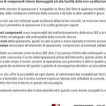
o di componenti interni danneggiati ed alla facilità della loro sostituzion
sente servizio di riparazione e' eseguibile su Xbox 360 Slim di qualsiasi model
lata, dalle condizioni estetiche della console e da tutte le altre variabili in gioco.
 non sai con certezza quale problema abbia la tua console, se essa non riesce
ivo il preventivo di riparazione è la scelta giusta per sapere:
ali componenti
sono responsabili del malfunzionamento della xbox 360 e la m
rfetto ed adeguato alle potenzialità della console stessa.
 costo
della riparazione, quindi se vale la pena o meno ripararla in termini econ
 tempo
necessario all'intervento di riparazione, comprensivo di eventuali sal
tutto su console come la xbox 360 slim, il cui prezzo riferito alla controparte 
ante conoscere il costo della riparazione prima dell'intervento; questo al fine 
o a tale scopo il nostro servizio di riparazione con preventivo è utile in quanto
 spesa da sostenere del guasto e potrete di conseguenza decidere se procedere
tro sito offre la possibilità ad ogni cliente, di selezionare due modalità per farci
itiro a domicilio con il nostro corriere espresso (dovrai solo imballare la console
hetta che trovi in basso in questa stessa pagina.
pedizione autonoma alla nostra azienda ed in questo caso dovrai occuparti tu si