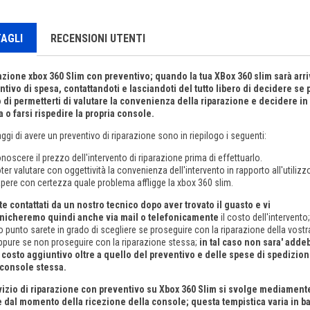
AGLI
RECENSIONI UTENTI
azione xbox 360 Slim con preventivo; quando la tua XBox 360 slim sarà ar
ntivo di spesa, contattandoti e lasciandoti del tutto libero di decidere se
 di permetterti di valutare la convenienza della riparazione e decidere in t
a o farsi rispedire la propria console.
aggi di avere un preventivo di riparazione sono in riepilogo i seguenti:
noscere il prezzo dell'intervento di riparazione prima di effettuarlo.
ter valutare con oggettività la convenienza dell'intervento in rapporto all'utilizz
pere con certezza quale problema affligge la xbox 360 slim.
te contattati da un nostro tecnico dopo aver trovato il guasto e vi
icheremo quindi anche via mail o telefonicamente
il costo dell'intervento;
 punto sarete in grado di scegliere se proseguire con la riparazione della vost
pure se non proseguire con la riparazione stessa;
in tal caso non sara' addeb
 costo aggiuntivo oltre a quello del preventivo e delle spese di spedizio
 console stessa.
rvizio di riparazione con preventivo su Xbox 360 Slim si svolge mediament
e dal momento della ricezione della console; questa tempistica varia in ba