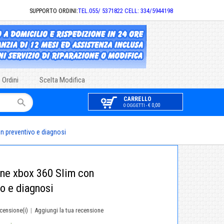
SUPPORTO ORDINI:
TEL.055/ 5371822 CELL: 334/5944198
 Ordini
Scelta Modifica
CARRELLO
€ 0,00
0 OGGETTI -
n preventivo e diagnosi
one xbox 360 Slim con
o e diagnosi
censione(i)
|
Aggiungi la tua recensione