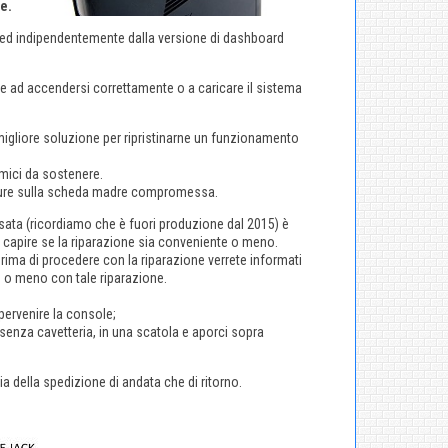
e.
lo ed indipendentemente dalla versione di dashboard
 ad accendersi correttamente o a caricare il sistema
igliore soluzione per ripristinarne un funzionamento
omici da sostenere.
dature sulla scheda madre compromessa.
usata (ricordiamo che è fuori produzione dal 2015) è
di capire se la riparazione sia conveniente o meno.
 prima di procedere con la riparazione verrete informati
 o meno con tale riparazione.
 pervenire la console;
, senza cavetteria, in una scatola e aporci sopra
a della spedizione di andata che di ritorno.