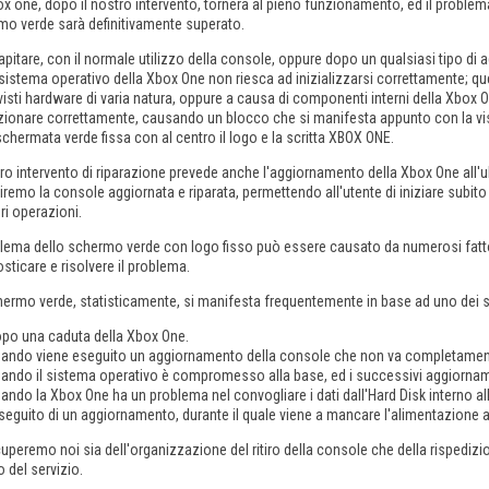
x one, dopo il nostro intervento, tornerà al pieno funzionamento, ed il problem
mo verde sarà definitivamente superato.
pitare, con il normale utilizzo della console, oppure dopo un qualsiasi tipo di
 sistema operativo della Xbox One non riesca ad inizializzarsi correttamente; q
isti hardware di varia natura, oppure a causa di componenti interni della Xbox
nzionare correttamente, causando un blocco che si manifesta appunto con la v
schermata verde fissa con al centro il logo e la scritta XBOX ONE.
tro intervento di riparazione prevede anche l'aggiornamento della Xbox One all'
iremo la console aggiornata e riparata, permettendo all'utente di iniziare subi
ori operazioni.
blema dello schermo verde con logo fisso può essere causato da numerosi fatto
sticare e risolvere il problema.
ermo verde, statisticamente, si manifesta frequentemente in base ad uno dei s
po una caduta della Xbox One.
ando viene eseguito un aggiornamento della console che non va completament
ando il sistema operativo è compromesso alla base, ed i successivi aggiornam
ando la Xbox One ha un problema nel convogliare i dati dall'Hard Disk interno a
seguito di un aggiornamento, durante il quale viene a mancare l'alimentazione a
uperemo noi sia dell'organizzazione del ritiro della console che della rispedizion
 del servizio.