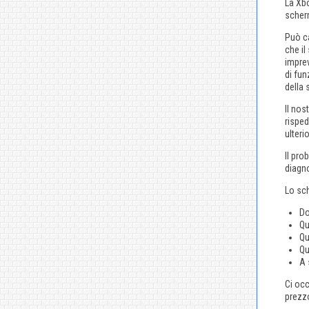
La Xbo
scher
Può ca
che il
imprev
di fu
della 
Il nos
risped
ulteri
Il pro
diagno
Lo sch
Do
Qu
Qu
Qu
A 
Ci occ
prezzo