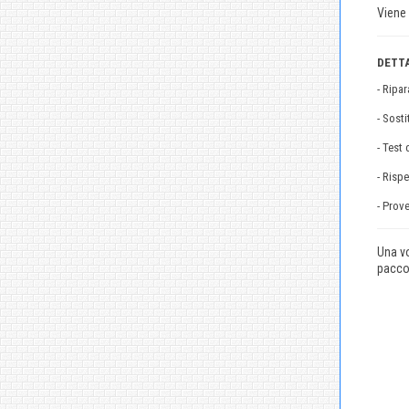
Viene 
DETTA
- Ripa
- Sost
- Test
- Rispe
- Prove
Una vo
pacco