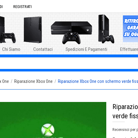
DI
REGISTRATI
Chi Siamo
Contattaci
Spedizioni E Pagamenti
Effettuare
x One
/
Riparazione Xbox One
/
Riparazione Xbox One con schermo verde fis
Riparazi
verde fis
Recensisci per 