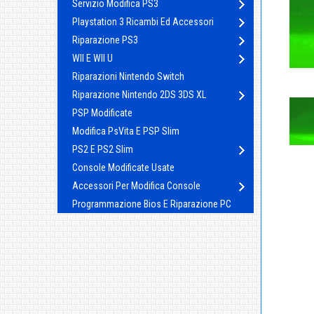
Servizio Modifica PS3
Playstation 3 Ricambi Ed Accessori
Riparazione PS3
WII E WII U
Riparazioni Nintendo Switch
Riparazione Nintendo 2DS 3DS XL
PSP Modificate
Modifica PsVita E PSP Slim
PS2 E PS2 Slim
Console Modificate Usate
Accessori Per Modifica Console
Programmazione Bios E Riparazione PC