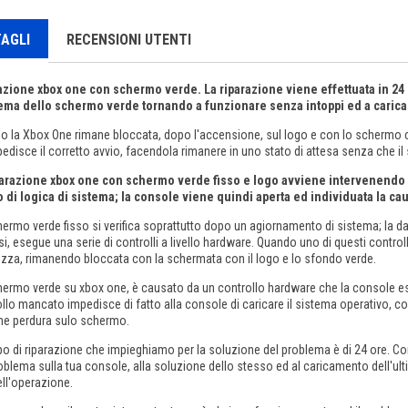
AGLI
RECENSIONI UTENTI
azione xbox one con schermo verde. La riparazione viene effettuata in 24 
ema dello schermo verde tornando a funzionare senza intoppi ed a caricar
o la Xbox One rimane bloccata, dopo l'accensione, sul logo e con lo schermo c
edisce il corretto avvio, facendola rimanere in uno stato di attesa senza che il 
parazione xbox one con schermo verde fisso e logo avviene intervenendo s
lo di logica di sistema; la console viene quindi aperta ed individuata la ca
ermo verde fisso si verifica soprattutto dopo un agiornamento di sistema; la da
si, esegue una serie di controlli a livello hardware. Quando uno di questi control
lizza, rimanendo bloccata con la schermata con il logo e lo sfondo verde.
hermo verde su xbox one, è causato da un controllo hardware che la console es
llo mancato impedisce di fatto alla console di caricare il sistema operativo, 
he perdura sulo schermo.
po di riparazione che impieghiamo per la soluzione del problema è di 24 ore. Co
oblema sulla tua console, alla soluzione dello stesso ed al caricamento dell'ult
ell'operazione.