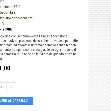
nno
orazione:
24 Ore
Disponibile
tto:
ripxonegreenlight
oft
RIZIONE
box One con schermo verde fisso all'accensione.
ione risolve il problema dello schermo verde e permette
di tornare ad avviare il sistema operativo senza blocchi
icamento. La riparazione è eseguibile su ogni modello di
la garanzia di un anno ed in 24 ore da quando arriva nei
ri.
1,00
UNGI AL CARRELLO