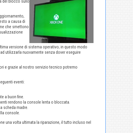
a del blocco sullo
 aggiornamento,
uesto a causa di
 One che smettono
isualizzazione
ultima versione di sistema operativo; in questo modo
to ad utilizzarla nuovamente senza dover eseguire
ri e grazie al nostro servizio tecnico potremo
eguenti eventi:
e a buon fine.
enti rendono la console lenta o bloccata.
lla scheda madre.
lla console.
e una volta ultimata la riparazione, il tutto incluso nel