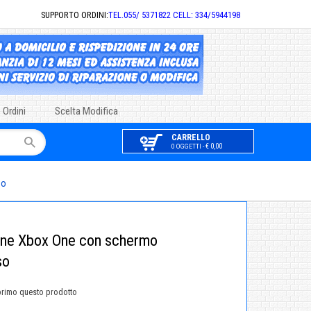
SUPPORTO ORDINI:
TEL.055/ 5371822 CELL: 334/5944198
 Ordini
Scelta Modifica
CARRELLO
€ 0,00
0 OGGETTI -
so
one Xbox One con schermo
so
primo questo prodotto