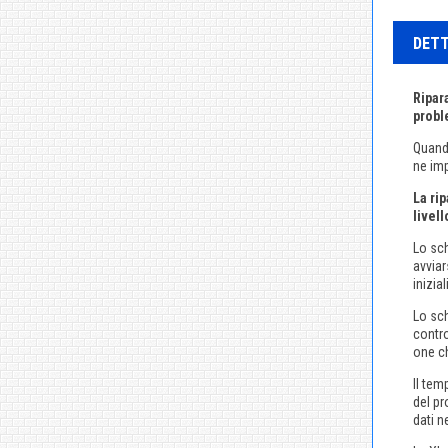
DETT
Ripar
probl
Quand
ne imp
La ri
livel
Lo sch
avviar
inizia
Lo sc
contro
one c
Il tem
del pr
dati n