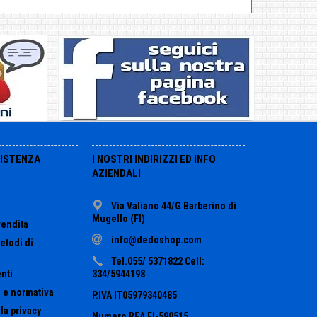
SISTENZA
I NOSTRI INDIRIZZI ED INFO
AZIENDALI
Via Valiano 44/G Barberino di
Mugello (FI)
vendita
info@dedoshop.com
etodi di
Tel.055/ 5371822 Cell:
nti
334/5944198
 e normativa
P.IVA IT05979340485
la privacy
Numero REA FI-590515