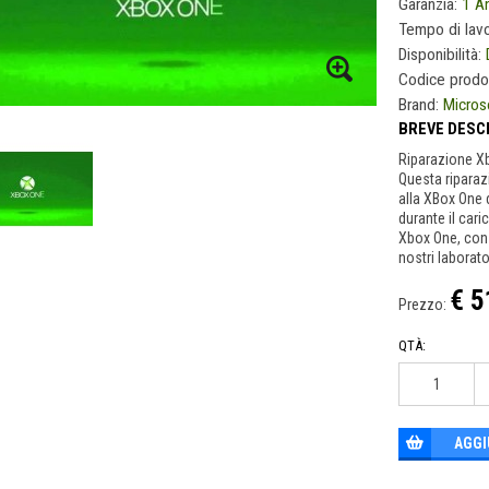
Garanzia:
1 A
Tempo di lav
Disponibilità:
Codice prodo
Brand:
Micros
BREVE DESC
Riparazione X
Questa riparaz
alla XBox One 
durante il car
Xbox One, con 
nostri laborato
€ 5
Prezzo:
QTÀ:
AGGI