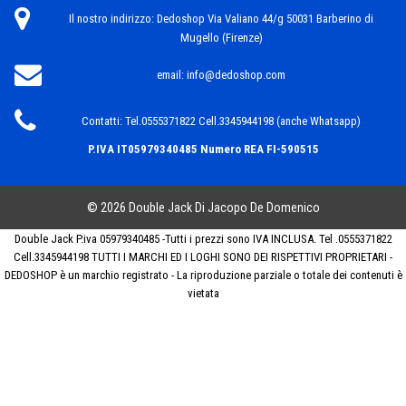
Il nostro indirizzo:
Dedoshop Via Valiano 44/g 50031 Barberino di
Mugello (Firenze)
email:
info@dedoshop.com
Contatti:
Tel.0555371822 Cell.3345944198 (anche Whatsapp)
P.IVA IT05979340485
Numero REA FI-590515
© 2026 Double Jack Di Jacopo De Domenico
Double Jack P.iva 05979340485 -Tutti i prezzi sono IVA INCLUSA. Tel .0555371822
Cell.3345944198 TUTTI I MARCHI ED I LOGHI SONO DEI RISPETTIVI PROPRIETARI -
DEDOSHOP è un marchio registrato - La riproduzione parziale o totale dei contenuti è
vietata