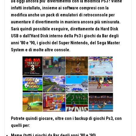
Da oggi ancora piu' divertimento con la modifica PS3 ! Viene
infatti installato,
insieme ai software compresi con la
modifica anche un pack di emulatori di retroconsole
per
aumentare il divertimento in maniera ancora più smisurata.
Sarà quindi possibile eseguire, direttamente da Hard Disk
USB o dall'Hard Disk interno della Ps3 i giochi da
Bar degli
anni '80 e '90,
i giochi del Supe
r Nintendo, del Sega Master
System e di molte altre console.
Potrete quindi giocare, oltre con i backup di giochi Ps3, con
quelli per:
Mame (tutti i giochi da Bar degli anni '80 e '90).