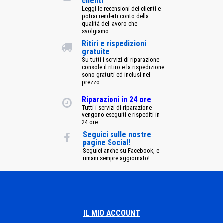
clienti
Leggi le recensioni dei clienti e
potrai renderti conto della
qualità del lavoro che
svolgiamo.
Ritiri e rispedizioni
gratuite
Su tutti i servizi di riparazione
console il ritiro e la rispedizione
sono gratuiti ed inclusi nel
prezzo.
Riparazioni in 24 ore
Tutti i servizi di riparazione
vengono eseguiti e rispediti in
24 ore
Seguici sulle nostre
pagine Social!
Seguici anche su Facebook, e
rimani sempre aggiornato!
IL MIO ACCOUNT