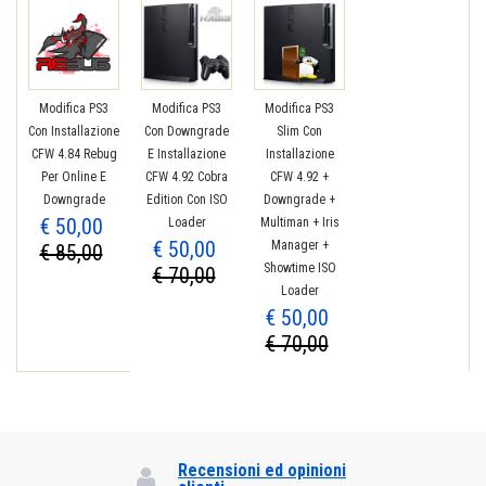
Modifica PS3
Modifica PS3
Modifica PS3
Con Installazione
Con Downgrade
Slim Con
CFW 4.84 Rebug
E Installazione
Installazione
Per Online E
CFW 4.92 Cobra
CFW 4.92 +
Downgrade
Edition Con ISO
Downgrade +
€ 50,00
Loader
Multiman + Iris
€ 50,00
Manager +
€ 85,00
Showtime ISO
€ 70,00
Loader
€ 50,00
€ 70,00
Recensioni ed opinioni