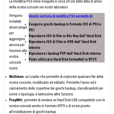
La modifica PS3 viene eseguita in circa 24 ore dalla data di arrivo
della vostra console nei nostri laboratori.
Vengono
Questo servizio di modifica PS3 permette di:
installati
Eseguire giochi backup in formato ISO di PS3 e
alcuni plugin
PS1
per
Riprodurre ISO di film in Blu-Ray dall' Hard Disk
aggiungere
Riprodurre ISO di Film in DVD dall' Hard Disk
ancora più
Interno
funzioni alla
Riprodurre i backup PSP dall' Hard Disk interno
vostra
Poter utilizzare Hard Disk formattati in NTFS
console
come:
Multiman
: un Loader che permette di esplorare qualsiasi file della
vostra console, modificarlo ed editarlo. Permette l'avvio ed il
caricamento delle copertine dei giochi backup, classificandoli per
nome o tipologia, e tantissime altre funzioni.
PrepNtfs
: permette di rendere un Hard Disk USB compatibile con la
nostra console anche in formato NTFS e di essre pronto
all'installazione di giochi backup.