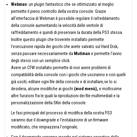
Webman
: un plugin fantastico che se ottimizzato al meglio
permette il pieno controllo della vostra console. Grazie
all'interfaccia di Webman è possibile regolare il rafreddamento
della console aumentando la velocità delle ventole di
raffreddamento e quindi di preservare la durata della PS3 stessa.
Inoltre questo plugin che troverete installato permette
l'esecuzione rapida dei giochi che avete salvato sul Hard Disk,
senza passare necessariamente da
Mutiman
e permette l'avvio
degli stessi con un semplice click.
Avere un CFW installato permette di non avere problemi di
compatibilità della console con i giochi che usciranno e con quelli
già usciti, editare ogni file della console e di installare,se lo si
desidera, alcune modifiche ai giochi
(mod menù),
e moltissime
altre funzioni fra le quali la riproduzioni dei file multimediali e la
personalizzazione della SKin della console.
Le fasi principali del processo di modifica della vostra PS3
saranno due il downgrade e l'instalazione di un firmware
modificato, che rimpiazzera l'originale;