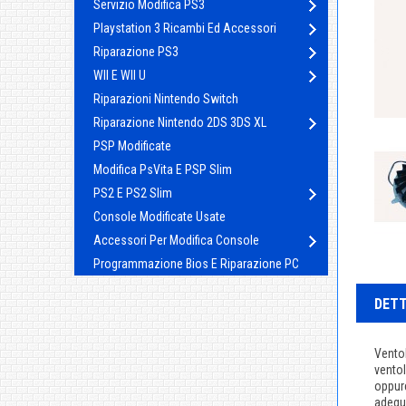
Servizio Modifica PS3
Playstation 3 Ricambi Ed Accessori
Riparazione PS3
WII E WII U
Riparazioni Nintendo Switch
Riparazione Nintendo 2DS 3DS XL
PSP Modificate
Modifica PsVita E PSP Slim
PS2 E PS2 Slim
Console Modificate Usate
Accessori Per Modifica Console
Programmazione Bios E Riparazione PC
DETT
Ventol
ventol
oppure
adegu