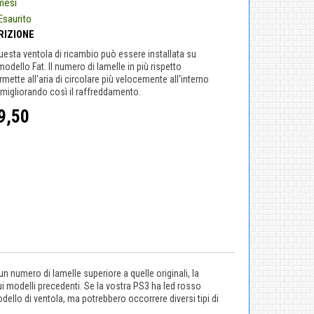
mesi
Esaurito
RIZIONE
esta ventola di ricambio può essere installata su
odello Fat. Il numero di lamelle in più rispetto
ermette all'aria di circolare più velocemente all'interno
 migliorando così il raffreddamento.
9,50
n numero di lamelle superiore a quelle originali, la
ui modelli precedenti. Se la vostra PS3 ha led rosso
ello di ventola, ma potrebbero occorrere diversi tipi di