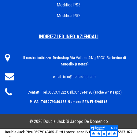
Modifica PS3
Modifica PS2
INDIRIZZI ED INFO AZIENDALI
Il nostro indirizzo:
Dedoshop Via Valiano 44/g 50031 Barberino di
Mugello (Firenze)
email:
info@dedoshop.com
Contatti:
Tel.0555371822 Cell.3345944198 (anche Whatsapp)
P.IVA IT05979340485
Numero REA FI-590515
© 2026 Double Jack Di Jacopo De Domenico
Double Jack P.iva 05979340485 -Tutti i prezzi sono IVA INCLUSA. Tel .0555371822